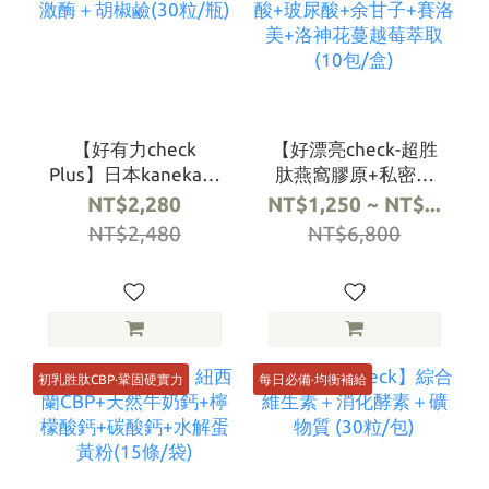
【好有力check
【好漂亮check-超胜
Plus】日本kaneka還
肽燕窩膠原+私密呵
原型Q10+日本蝦紅素
護】日本魚膠原蛋白
NT$2,280
NT$1,250 ~ NT$...
＋納豆激酶＋胡椒鹼
+美國燕窩酸+玻尿酸
NT$2,480
NT$6,800
(30粒/瓶)
+余甘子+賽洛美+洛神
花蔓越莓萃取(10包/
盒)
初乳胜肽CBP·鞏固硬實力
每日必備·均衡補給