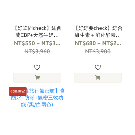
【好鞏固check】紐西
【好綜要check】綜合
蘭CBP+天然牛奶鈣
維生素＋消化酵素＋
+檸檬酸鈣+碳酸鈣+水
礦物質 (30粒/包)
NT$550 ~ NT$3...
NT$680 ~ NT$2...
解蛋黃粉(15條/袋)
NT$3,960
NT$3,900
保鮮專家