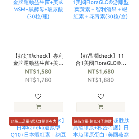
【好好動check】專利
【好晶潤check】11
金牌運動益生菌+美國
合1美國FloraGLO®​游
MSM+黑酵母+玻尿酸
離型葉黃素＋智利酒
NT$1,580
NT$1,680
(30粒/瓶)
果＋蝦紅素＋花青素
NT$1,780
NT$1,880
(30粒/盒)
頂級三足量·樂活舒暢更有力
超高含量·超低分子胜肽