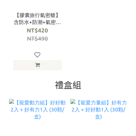
【膠囊旅行氣密艙】
含防水+防潮+氣密三
效功能 (黑/白兩色)
NT$420
NT$490
禮盒組